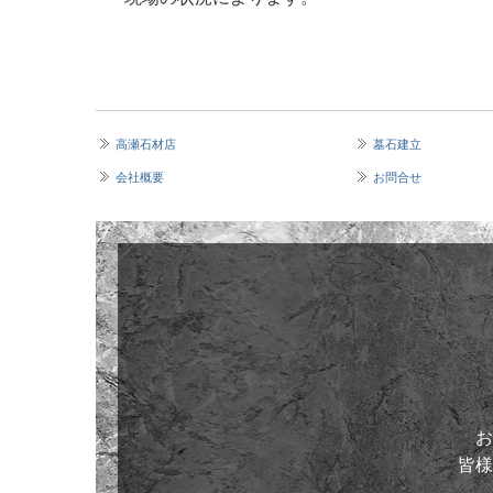
高瀬石材店
墓石建立
会社概要
お問合せ
お
皆様