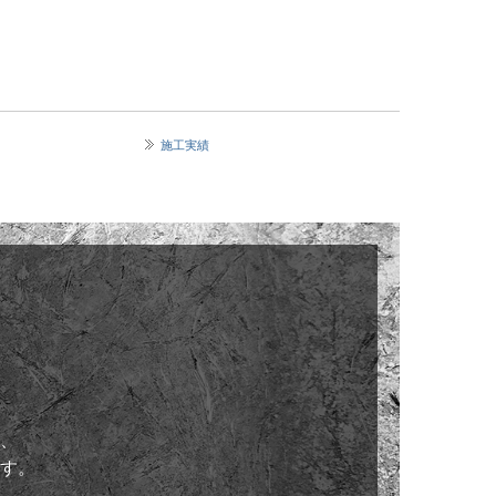
施工実績
、

す。
