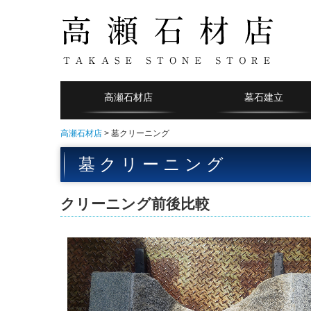
高瀬石材店
墓石建立
高瀬石材店
墓クリーニング
墓 ク リ ー ニ ン グ
クリーニング前後比較