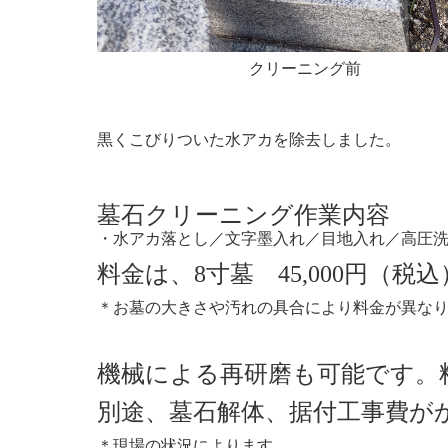
クリーニング前
黒くこびりついた水アカを除去しました。
墓石クリーニング
作業内容
・水アカ落とし／文字墨入れ／目地入れ／高圧
料金は、
8寸墓 45,000円（税
＊
お墓の大きさや汚れの具合により料金が異な
機械による再研磨も可能です。料金
別途、墓石解体、据付工事費が
＊現場の状況によります。